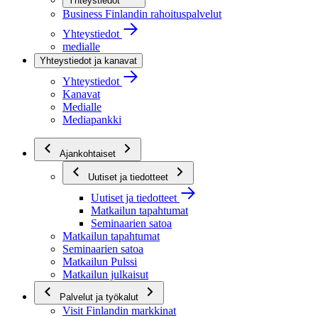
Yhteystiedot
Business Finlandin rahoituspalvelut
Yhteystiedot
medialle
Yhteystiedot ja kanavat
Yhteystiedot
Kanavat
Medialle
Mediapankki
Ajankohtaiset
Uutiset ja tiedotteet
Uutiset ja tiedotteet
Matkailun tapahtumat
Seminaarien satoa
Matkailun tapahtumat
Seminaarien satoa
Matkailun Pulssi
Matkailun julkaisut
Palvelut ja työkalut
Visit Finlandin markkinat