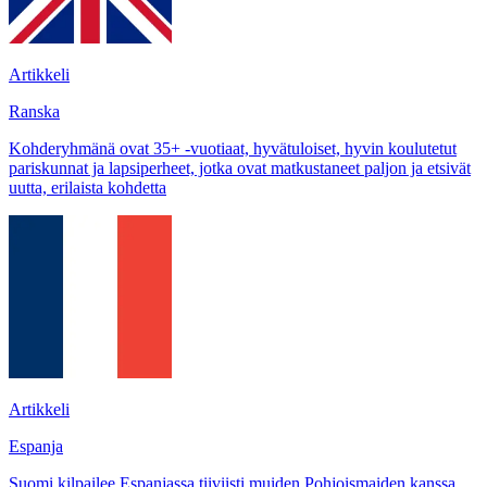
Artikkeli
Ranska
Kohderyhmänä ovat 35+ -vuotiaat, hyvätuloiset, hyvin koulutetut
pariskunnat ja lapsiperheet, jotka ovat matkustaneet paljon ja etsivät
uutta, erilaista kohdetta
Artikkeli
Espanja
Suomi kilpailee Espanjassa tiiviisti muiden Pohjoismaiden kanssa