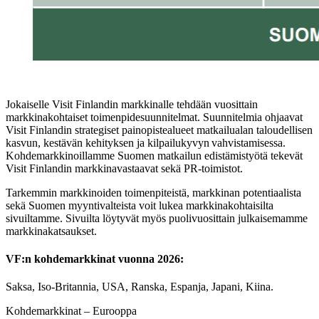
Jokaiselle
Visit
Finlandin markkinalle tehdään vuosittain
markkinakohtaiset
toimenpide
suunnitelma
t
.
Suunnitelmia ohjaavat
Visit
Finlandin strategiset painopistealueet
matkailualan taloudellisen
kasvun, kestävän kehityksen ja kilpailukyvyn vahvistamisessa.
Kohdemarkkinoillamme Suomen matkailun edistämistyötä tekevät
Visit Finlandin markkinavastaavat sekä PR-toimistot.
T
arkemmin markk
inoiden toimenpiteistä
,
markkinan potentiaalista
sekä
Suomen
myyntivalteista
voit lukea markkinakohtaisilta
sivuiltamme.
Sivuilta löytyvät myös puolivuosittain julkaisemamme
markkinakatsaukset.
VF:n kohdemarkkinat vuonna 2026:
Saksa, Iso-Britannia, USA, Ranska, Espanja, Japani, Kiina.
Kohdemarkkinat – Eurooppa