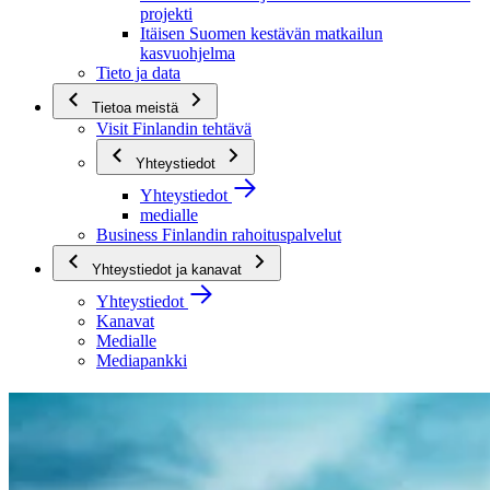
projekti
Itäisen Suomen kestävän matkailun
kasvuohjelma
Tieto ja data
Tietoa meistä
Visit Finlandin tehtävä
Yhteystiedot
Yhteystiedot
medialle
Business Finlandin rahoituspalvelut
Yhteystiedot ja kanavat
Yhteystiedot
Kanavat
Medialle
Mediapankki