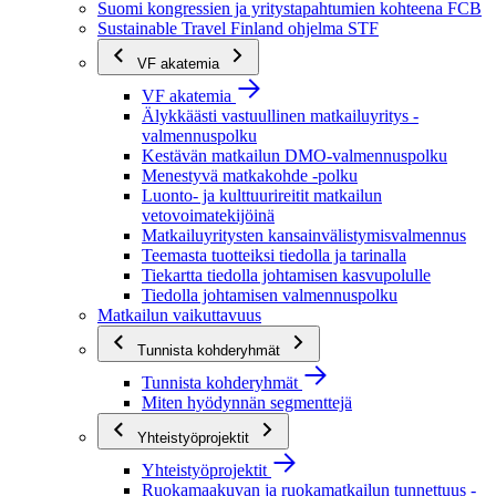
Suomi kongressien ja yritystapahtumien kohteena FCB
Sustainable Travel Finland ohjelma STF
VF akatemia
VF akatemia
Älykkäästi vastuullinen matkailuyritys -
valmennuspolku
Kestävän matkailun DMO-valmennuspolku
Menestyvä matkakohde -polku
Luonto- ja kulttuurireitit matkailun
vetovoimatekijöinä
Matkailuyritysten kansainvälistymisvalmennus
Teemasta tuotteiksi tiedolla ja tarinalla
Tiekartta tiedolla johtamisen kasvupolulle
Tiedolla johtamisen valmennuspolku
Matkailun vaikuttavuus
Tunnista kohderyhmät
Tunnista kohderyhmät
Miten hyödynnän segmenttejä
Yhteistyöprojektit
Yhteistyöprojektit
Ruokamaakuvan ja ruokamatkailun tunnettuus -