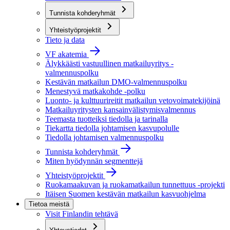
Tunnista kohderyhmät
Yhteistyöprojektit
Tieto ja data
VF akatemia
Älykkäästi vastuullinen matkailuyritys -
valmennuspolku
Kestävän matkailun DMO-valmennuspolku
Menestyvä matkakohde -polku
Luonto- ja kulttuurireitit matkailun vetovoimatekijöinä
Matkailuyritysten kansainvälistymisvalmennus
Teemasta tuotteiksi tiedolla ja tarinalla
Tiekartta tiedolla johtamisen kasvupolulle
Tiedolla johtamisen valmennuspolku
Tunnista kohderyhmät
Miten hyödynnän segmenttejä
Yhteistyöprojektit
Ruokamaakuvan ja ruokamatkailun tunnettuus -projekti
Itäisen Suomen kestävän matkailun kasvuohjelma
Tietoa meistä
Visit Finlandin tehtävä