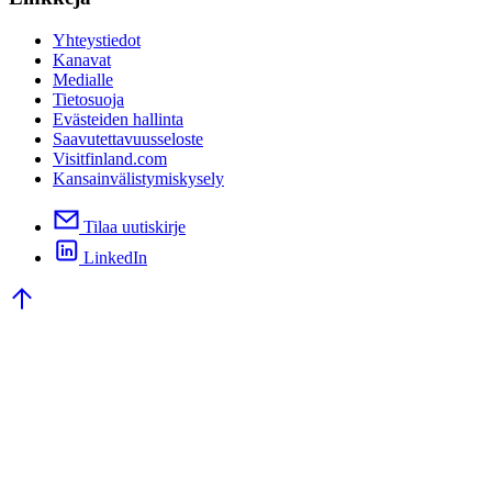
Yhteystiedot
Kanavat
Medialle
Tietosuoja
Evästeiden hallinta
Saavutettavuusseloste
Visitfinland.com
Kansainvälistymiskysely
Tilaa uutiskirje
LinkedIn