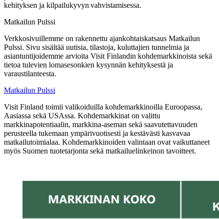
kehityksen ja kilpailukyvyn vahvistamisessa.
Matkailun Pulssi
Verkkosivuillemme on rakennettu ajankohtaiskatsaus Matkailun
Pulssi. Sivu sisältää uutisia, tilastoja, kuluttajien tunnelmia ja
asiantuntijoidemme arvioita Visit Finlandin kohdemarkkinoista sekä
tietoa tulevien lomasesonkien kysynnän kehityksestä ja
varaustilanteesta.
Matkailun Pulssi
Visit Finland toimii valikoiduilla kohdemarkkinoilla Euroopassa,
Aasiassa sekä USAssa. Kohdemarkkinat on valittu
markkinapotentiaalin, markkina-aseman sekä saavutettavuuden
perusteella tukemaan ympärivuotisesti ja kestävästi kasvavaa
matkailutoimialaa. Kohdemarkkinoiden valintaan ovat vaikuttaneet
myös Suomen tuotetarjonta sekä matkailuelinkeinon tavoitteet.