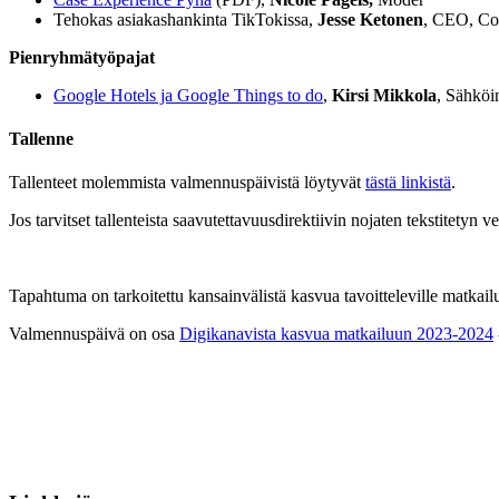
Tehokas asiakashankinta TikTokissa,
Jesse Ketonen
, CEO, Co
Pienryhmätyöpajat
Google Hotels ja Google Things to do
,
Kirsi Mikkola
, Sähköi
Tallenne
Tallenteet molemmista valmennuspäivistä löytyvät
tästä linkistä
.
Jos tarvitset tallenteista saavutettavuusdirektiivin nojaten tekstitetyn 
Tapahtuma on tarkoitettu kansainvälistä kasvua tavoitteleville matkailual
Valmennuspäivä on osa
Digikanavista kasvua matkailuun 2023-2024