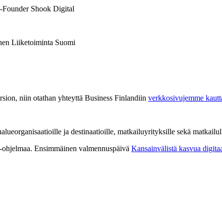
-Founder Shook Digital
nen Liiketoiminta Suomi
version, niin otathan yhteyttä Business Finlandiin
verkkosivujemme kautt
ueorganisaatioille ja destinaatioille, matkailuyrityksille sekä matkailulle
-ohjelmaa. Ensimmäinen valmennuspäivä
Kansainvälistä kasvua digitaa