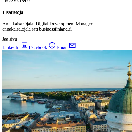
klo 8:30-16:00
Lisätietoja
Annakaisa Ojala, Digital Development Manager
annakaisa.ojala (at) businessfinland.fi
Jaa sivu
LinkedIn
Facebook
Email