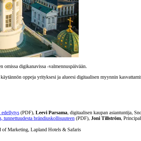
n omissa digikanavissa -valmennuspäivään.
tä käytännön oppeja yrityksesi ja alueesi digitaalisen myynnin kasvattam
 edellytys
(PDF),
Leevi Parsama
, digitaalisen kaupan asiantuntija, 
n, tunnettuudesta brändiuskollisuuteen
(PDF),
Joni Tillström
, Princip
d of Marketing, Lapland Hotels & Safaris