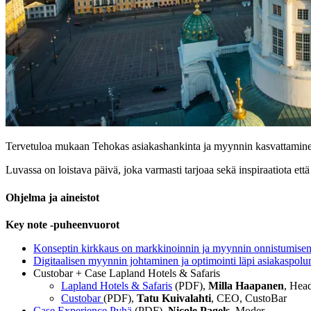
Tervetuloa mukaan Tehokas asiakashankinta ja myynnin kasvattamine
Luvassa on loistava päivä, joka varmasti tarjoaa sekä inspiraatiota et
Ohjelma ja aineistot
Key note -puheenvuorot
Konseptin kirkkaus on markkinoinnin ja myynnin onnistumisen
Digitaalisen myynnin johtaminen ja optimointi läpi asiakaspolu
Custobar + Case Lapland Hotels & Safaris
Lapland Hotels & Safaris
(PDF),
Milla Haapanen
, Hea
Custobar
(PDF),
Tatu Kuivalahti
, CEO, CustoBar
Case Experience Pyhä
(PDF),
Nicole Pagels,
Moder