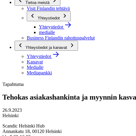
Tietoa meistä
Visit Finlandin tehtävä
Yhteystiedot
Yhteystiedot
medialle
Business Finlandin rahoituspalvelut
Yhteystiedot ja kanavat
Yhteystiedot
Kanavat
Medialle
Mediapankki
Tapahtuma
Tehokas asiakashankinta ja myynnin kasva
26.9.2023
Helsinki
Scandic Helsinki Hub
Annankatu 18, 00120 Helsinki