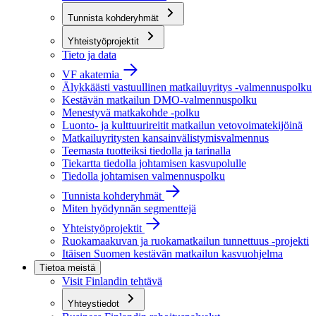
Tunnista kohderyhmät
Yhteistyöprojektit
Tieto ja data
VF akatemia
Älykkäästi vastuullinen matkailuyritys -valmennuspolku
Kestävän matkailun DMO-valmennuspolku
Menestyvä matkakohde -polku
Luonto- ja kulttuurireitit matkailun vetovoimatekijöinä
Matkailuyritysten kansainvälistymisvalmennus
Teemasta tuotteiksi tiedolla ja tarinalla
Tiekartta tiedolla johtamisen kasvupolulle
Tiedolla johtamisen valmennuspolku
Tunnista kohderyhmät
Miten hyödynnän segmenttejä
Yhteistyöprojektit
Ruokamaakuvan ja ruokamatkailun tunnettuus -projekti
Itäisen Suomen kestävän matkailun kasvuohjelma
Tietoa meistä
Visit Finlandin tehtävä
Yhteystiedot