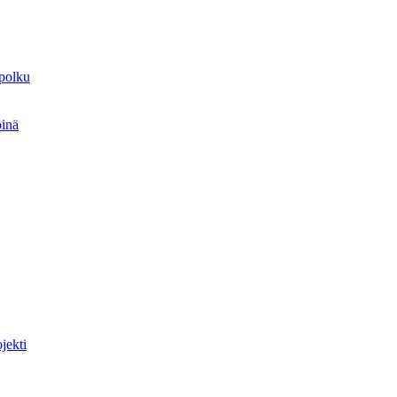
spolku
öinä
jekti