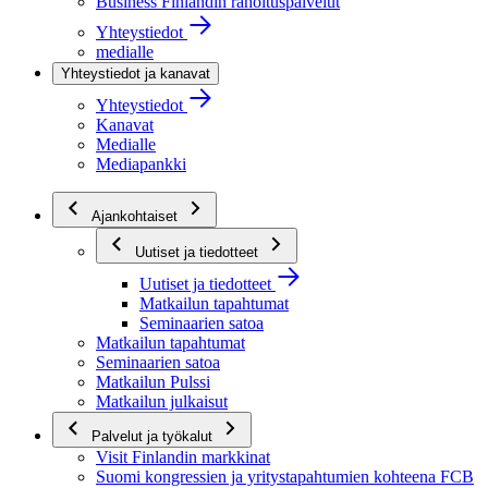
Business Finlandin rahoituspalvelut
Yhteystiedot
medialle
Yhteystiedot ja kanavat
Yhteystiedot
Kanavat
Medialle
Mediapankki
Ajankohtaiset
Uutiset ja tiedotteet
Uutiset ja tiedotteet
Matkailun tapahtumat
Seminaarien satoa
Matkailun tapahtumat
Seminaarien satoa
Matkailun Pulssi
Matkailun julkaisut
Palvelut ja työkalut
Visit Finlandin markkinat
Suomi kongressien ja yritystapahtumien kohteena FCB