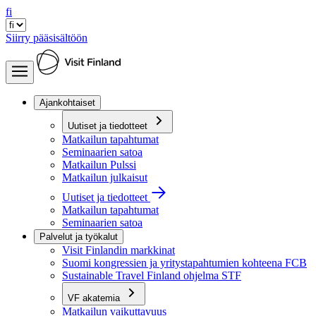
fi
Siirry pääsisältöön
Ajankohtaiset
Uutiset ja tiedotteet
Matkailun tapahtumat
Seminaarien satoa
Matkailun Pulssi
Matkailun julkaisut
Uutiset ja tiedotteet
Matkailun tapahtumat
Seminaarien satoa
Palvelut ja työkalut
Visit Finlandin markkinat
Suomi kongressien ja yritystapahtumien kohteena FCB
Sustainable Travel Finland ohjelma STF
VF akatemia
Matkailun vaikuttavuus