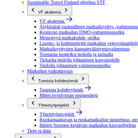
Sustainable Travel Finland ohjelma STF
VF akatemia
VF akatemia
Älykkäästi vastuullinen matkailuyritys -valmennu
Kestävän matkailun DMO-valmennuspolku
Menestyvä matkakohde -polku
Luonto- ja kulttuurireitit matkailun vetovoimatekij
Matkailuyritysten kansainvälistymisvalmennus
Teemasta tuotteiksi tiedolla ja tarinalla
Tiekartta tiedolla johtamisen kasvupolulle
Tiedolla johtamisen valmennuspolku
Matkailun vaikuttavuus
Tunnista kohderyhmät
Tunnista kohderyhmät
Miten hyödynnän segmenttejä
Yhteistyöprojektit
Yhteistyöprojektit
Ruokamaakuvan ja ruokamatkailun tunnettuus -pro
Itäisen Suomen kestävän matkailun kasvuohjelma
Tieto ja data