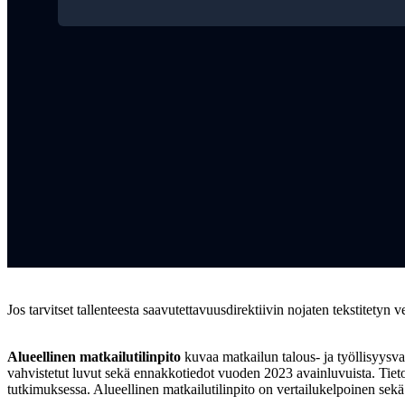
Jos tarvitset tallenteesta saavutettavuusdirektiivin nojaten tekstitetyn
Alueellinen matkailutilinpito
kuvaa matkailun talous- ja työllisyysv
vahvistetut luvut sekä ennakkotiedot vuoden 2023 avainluvuista. Tieto
tutkimuksessa. Alueellinen matkailutilinpito on vertailukelpoinen sekä