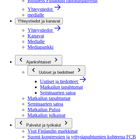
Business Finlandin rahoituspalvelut
Yhteystiedot
medialle
Yhteystiedot ja kanavat
Yhteystiedot
Kanavat
Medialle
Mediapankki
Ajankohtaiset
Uutiset ja tiedotteet
Uutiset ja tiedotteet
Matkailun tapahtumat
Seminaarien satoa
Matkailun tapahtumat
Seminaarien satoa
Matkailun Pulssi
Matkailun julkaisut
Palvelut ja työkalut
Visit Finlandin markkinat
Suomi kongressien ja yritystapahtumien kohteena FCB