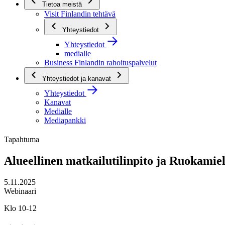
Tietoa meistä
Visit Finlandin tehtävä
Yhteystiedot
Yhteystiedot
medialle
Business Finlandin rahoituspalvelut
Yhteystiedot ja kanavat
Yhteystiedot
Kanavat
Medialle
Mediapankki
Tapahtuma
Alueellinen matkailutilinpito ja Ruokamie
5.11.2025
Webinaari
Klo 10-12