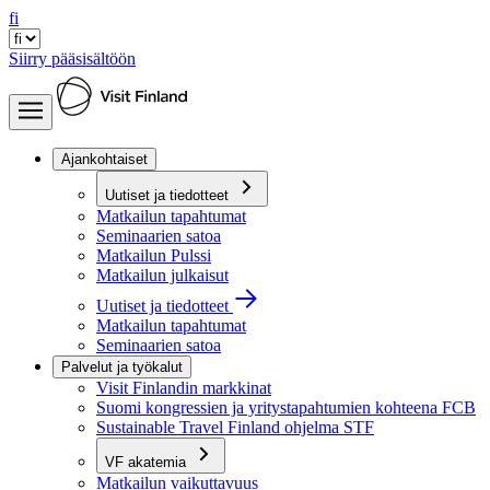
fi
Siirry pääsisältöön
Ajankohtaiset
Uutiset ja tiedotteet
Matkailun tapahtumat
Seminaarien satoa
Matkailun Pulssi
Matkailun julkaisut
Uutiset ja tiedotteet
Matkailun tapahtumat
Seminaarien satoa
Palvelut ja työkalut
Visit Finlandin markkinat
Suomi kongressien ja yritystapahtumien kohteena FCB
Sustainable Travel Finland ohjelma STF
VF akatemia
Matkailun vaikuttavuus