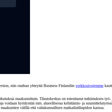
 version, niin otathan yhteyttä Business Finlandiin
verkkosivujemme
kautt
aikutuksia maakunnittain. Tilastokeskus on toteuttanut tutkimuksen työ-
ja voidaan hyödyntää mm. alueellisessa kehittämis- ja suunnittelutyöss
 maakuntien välillä että valtakunnallisen matkailutilinpidon kanssa.