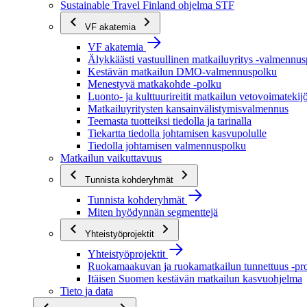
Sustainable Travel Finland ohjelma STF
VF akatemia
VF akatemia
Älykkäästi vastuullinen matkailuyritys -valmennu
Kestävän matkailun DMO-valmennuspolku
Menestyvä matkakohde -polku
Luonto- ja kulttuurireitit matkailun vetovoimatekij
Matkailuyritysten kansainvälistymisvalmennus
Teemasta tuotteiksi tiedolla ja tarinalla
Tiekartta tiedolla johtamisen kasvupolulle
Tiedolla johtamisen valmennuspolku
Matkailun vaikuttavuus
Tunnista kohderyhmät
Tunnista kohderyhmät
Miten hyödynnän segmenttejä
Yhteistyöprojektit
Yhteistyöprojektit
Ruokamaakuvan ja ruokamatkailun tunnettuus -pro
Itäisen Suomen kestävän matkailun kasvuohjelma
Tieto ja data