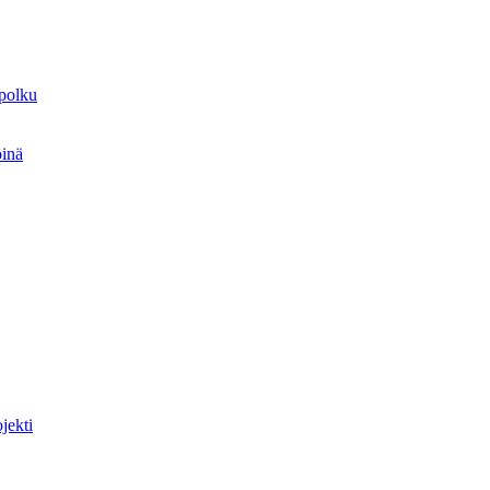
spolku
öinä
jekti