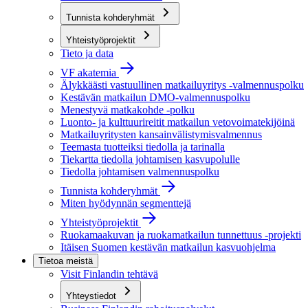
Tunnista kohderyhmät
Yhteistyöprojektit
Tieto ja data
VF akatemia
Älykkäästi vastuullinen matkailuyritys -valmennuspolku
Kestävän matkailun DMO-valmennuspolku
Menestyvä matkakohde -polku
Luonto- ja kulttuurireitit matkailun vetovoimatekijöinä
Matkailuyritysten kansainvälistymisvalmennus
Teemasta tuotteiksi tiedolla ja tarinalla
Tiekartta tiedolla johtamisen kasvupolulle
Tiedolla johtamisen valmennuspolku
Tunnista kohderyhmät
Miten hyödynnän segmenttejä
Yhteistyöprojektit
Ruokamaakuvan ja ruokamatkailun tunnettuus -projekti
Itäisen Suomen kestävän matkailun kasvuohjelma
Tietoa meistä
Visit Finlandin tehtävä
Yhteystiedot