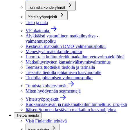
Tunnista kohderyhmät
Yhteistyöprojektit
Tieto ja data
VF akatemia
Älykkäästi vastuullinen matkailuyritys -
valmennuspolku
Kestävän matkailun DMO-valmennuspolku
Menestyvä matkakohde -polku
Luonto- ja kulttuurireitit matkailun vetovoimatekijöinä
Matkailuyritysten kansainvälistymisvalmennus
Teemasta tuotteiksi tiedolla ja tarinalla
Tiekartta tiedolla johtamisen kasvupolulle
Tiedolla johtamisen valmennuspolku
Tunnista kohderyhmät
Miten hyödynnän segmenttejä
Yhteistyöprojektit
Ruokamaakuvan ja ruokamatkailun tunnettuus -projekti
Itäisen Suomen kestävän matkailun kasvuohjelma
Tietoa meistä
Visit Finlandin tehtävä