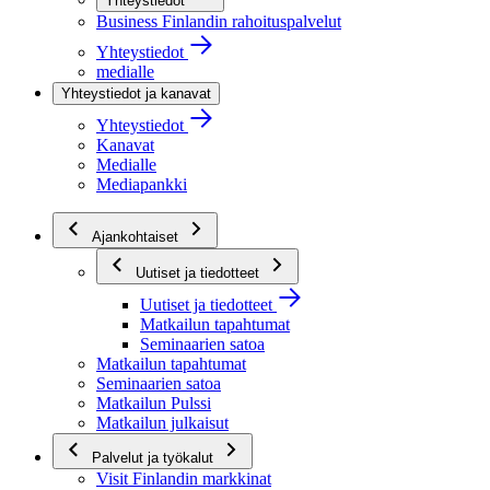
Yhteystiedot
Business Finlandin rahoituspalvelut
Yhteystiedot
medialle
Yhteystiedot ja kanavat
Yhteystiedot
Kanavat
Medialle
Mediapankki
Ajankohtaiset
Uutiset ja tiedotteet
Uutiset ja tiedotteet
Matkailun tapahtumat
Seminaarien satoa
Matkailun tapahtumat
Seminaarien satoa
Matkailun Pulssi
Matkailun julkaisut
Palvelut ja työkalut
Visit Finlandin markkinat