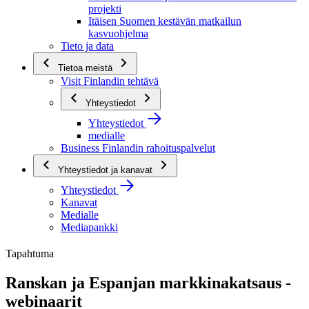
projekti
Itäisen Suomen kestävän matkailun
kasvuohjelma
Tieto ja data
Tietoa meistä
Visit Finlandin tehtävä
Yhteystiedot
Yhteystiedot
medialle
Business Finlandin rahoituspalvelut
Yhteystiedot ja kanavat
Yhteystiedot
Kanavat
Medialle
Mediapankki
Tapahtuma
Ranskan ja Espanjan markkinakatsaus -
webinaarit