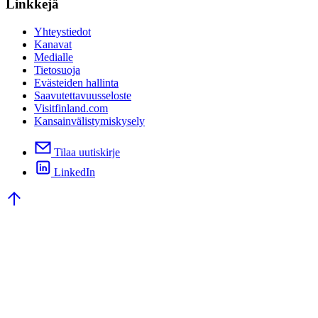
Linkkejä
Yhteystiedot
Kanavat
Medialle
Tietosuoja
Evästeiden hallinta
Saavutettavuusseloste
Visitfinland.com
Kansainvälistymiskysely
Tilaa uutiskirje
LinkedIn