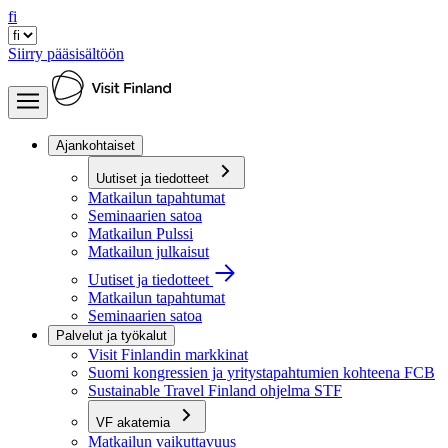
fi
Siirry pääsisältöön
Ajankohtaiset
Uutiset ja tiedotteet
Matkailun tapahtumat
Seminaarien satoa
Matkailun Pulssi
Matkailun julkaisut
Uutiset ja tiedotteet
Matkailun tapahtumat
Seminaarien satoa
Palvelut ja työkalut
Visit Finlandin markkinat
Suomi kongressien ja yritystapahtumien kohteena FCB
Sustainable Travel Finland ohjelma STF
VF akatemia
Matkailun vaikuttavuus