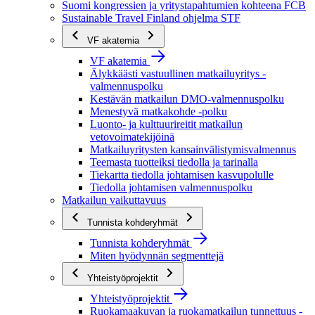
Suomi kongressien ja yritystapahtumien kohteena FCB
Sustainable Travel Finland ohjelma STF
VF akatemia
VF akatemia
Älykkäästi vastuullinen matkailuyritys -
valmennuspolku
Kestävän matkailun DMO-valmennuspolku
Menestyvä matkakohde -polku
Luonto- ja kulttuurireitit matkailun
vetovoimatekijöinä
Matkailuyritysten kansainvälistymisvalmennus
Teemasta tuotteiksi tiedolla ja tarinalla
Tiekartta tiedolla johtamisen kasvupolulle
Tiedolla johtamisen valmennuspolku
Matkailun vaikuttavuus
Tunnista kohderyhmät
Tunnista kohderyhmät
Miten hyödynnän segmenttejä
Yhteistyöprojektit
Yhteistyöprojektit
Ruokamaakuvan ja ruokamatkailun tunnettuus -