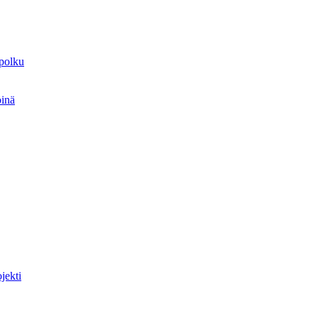
spolku
öinä
jekti