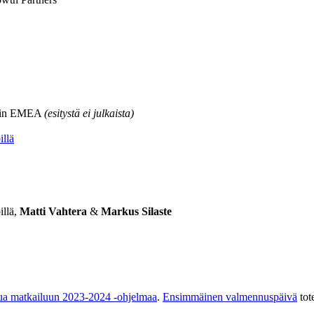
nd in EMEA
(esitystä ei julkaista)
illä
illä,
Matti Vahtera
&
Markus Silaste
ua matkailuun 2023-2024 -ohjelmaa
.
Ensimmäinen valmennuspäivä
tot