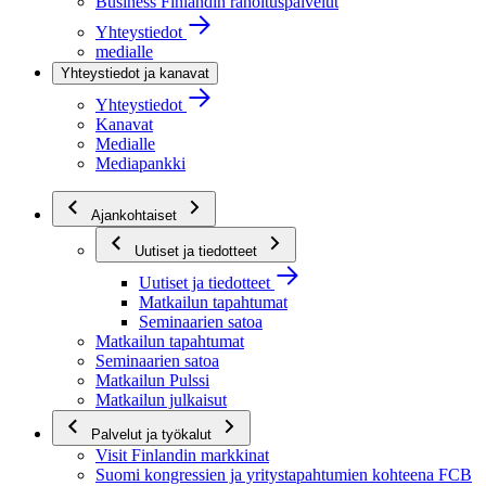
Business Finlandin rahoituspalvelut
Yhteystiedot
medialle
Yhteystiedot ja kanavat
Yhteystiedot
Kanavat
Medialle
Mediapankki
Ajankohtaiset
Uutiset ja tiedotteet
Uutiset ja tiedotteet
Matkailun tapahtumat
Seminaarien satoa
Matkailun tapahtumat
Seminaarien satoa
Matkailun Pulssi
Matkailun julkaisut
Palvelut ja työkalut
Visit Finlandin markkinat
Suomi kongressien ja yritystapahtumien kohteena FCB