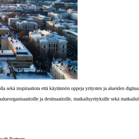
la sekä inspiraatiota että käytännön oppeja yritysten ja alueiden digit
ueorganisaatioille ja destinaatioille, matkailuyrityksille sekä matkailulle
owth Partners