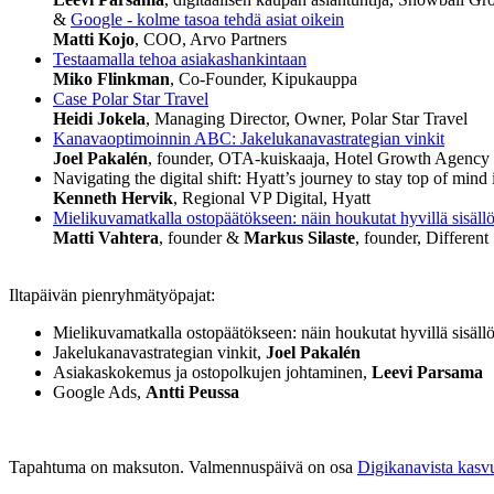
&
Google - kolme tasoa tehdä asiat oikein
Matti Kojo
, COO, Arvo Partners
Testaamalla tehoa asiakashankintaan
Miko Flinkman
, Co-Founder, Kipukauppa
Case Polar Star Travel
Heidi Jokela
, Managing Director, Owner, Polar Star Travel
Kanavaoptimoinnin ABC: Jakelukanavastrategian vinkit
Joel Pakalén
, founder, OTA-kuiskaaja, Hotel Growth Agency
Navigating the digital shift: Hyatt’s journey to stay top of mi
Kenneth Hervik
, Regional VP Digital, Hyatt
Mielikuvamatkalla ostopäätökseen: näin houkutat hyvillä sisällö
Matti Vahtera
, founder &
Markus Silaste
, founder, Different
Iltapäivän pienryhmätyöpajat:
Mielikuvamatkalla ostopäätökseen: näin houkutat hyvillä sisällö
Jakelukanavastrategian vinkit,
Joel Pakalén
Asiakaskokemus ja ostopolkujen johtaminen,
Leevi Parsama
Google Ads,
Antti Peussa
Tapahtuma on maksuton. Valmennuspäivä on osa
Digikanavista kasv