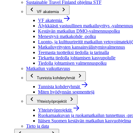
Sustainable Travel Finland ohjelma STF
VF akatemia
VF akatemia
Älykkäästi vastuullinen matkailuyritys -valmennu
Kestävän matkailun DMO-valmennuspolku
Menestyvä matkakohde -polku
Luonto- ja kulttuurireitit matkailun vetovoimatekij
Matkailuyritysten kansainvälistymisvalmennus
Teemasta tuotteiksi tiedolla ja tarinalla
Tiekartta tiedolla johtamisen kasvupolulle
Tiedolla johtamisen valmennuspolku
Matkailun vaikuttavuus
Tunnista kohderyhmät
Tunnista kohderyhmät
Miten hyödynnän segmenttejä
Yhteistyöprojektit
Yhteistyöprojektit
Ruokamaakuvan ja ruokamatkailun tunnettuus -pro
Itäisen Suomen kestävän matkailun kasvuohjelma
Tieto ja data