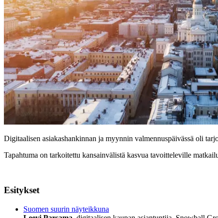
Digitaalisen asiakashankinnan ja myynnin valmennuspäivässä oli tarjol
Tapahtuma on tarkoitettu kansainvälistä kasvua tavoitteleville matkailual
Esitykset
Suomen suurin näyteikkuna
Leevi Parsama
, digitaalisen kaupan asiantuntija, Snowball Gr