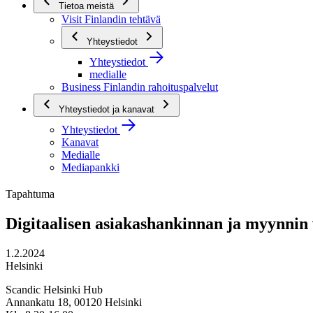
Tietoa meistä
Visit Finlandin tehtävä
Yhteystiedot
Yhteystiedot
medialle
Business Finlandin rahoituspalvelut
Yhteystiedot ja kanavat
Yhteystiedot
Kanavat
Medialle
Mediapankki
Tapahtuma
Digitaalisen asiakashankinnan ja myynnin
1.2.2024
Helsinki
Scandic Helsinki Hub
Annankatu 18, 00120 Helsinki