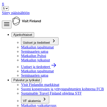
fi
Siirry pääsisältöön
Ajankohtaiset
Uutiset ja tiedotteet
Matkailun tapahtumat
Seminaarien satoa
Matkailun Pulssi
Matkailun julkaisut
Uutiset ja tiedotteet
Matkailun tapahtumat
Seminaarien satoa
Palvelut ja työkalut
Visit Finlandin markkinat
Suomi kongressien ja yritystapahtumien kohteena FCB
Sustainable Travel Finland ohjelma STF
VF akatemia
Matkailun vaikuttavuus