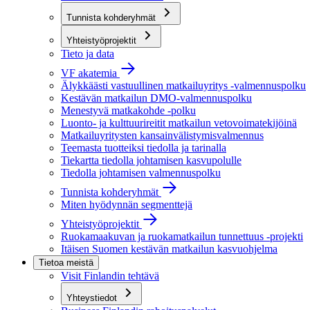
Tunnista kohderyhmät
Yhteistyöprojektit
Tieto ja data
VF akatemia
Älykkäästi vastuullinen matkailuyritys -valmennuspolku
Kestävän matkailun DMO-valmennuspolku
Menestyvä matkakohde -polku
Luonto- ja kulttuurireitit matkailun vetovoimatekijöinä
Matkailuyritysten kansainvälistymisvalmennus
Teemasta tuotteiksi tiedolla ja tarinalla
Tiekartta tiedolla johtamisen kasvupolulle
Tiedolla johtamisen valmennuspolku
Tunnista kohderyhmät
Miten hyödynnän segmenttejä
Yhteistyöprojektit
Ruokamaakuvan ja ruokamatkailun tunnettuus -projekti
Itäisen Suomen kestävän matkailun kasvuohjelma
Tietoa meistä
Visit Finlandin tehtävä
Yhteystiedot